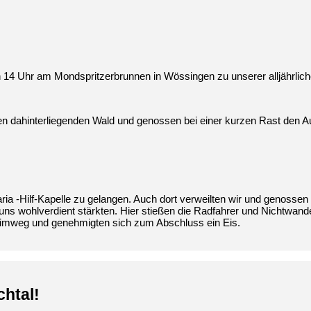
 14 Uhr am Mondspritzerbrunnen in Wössingen zu unserer alljährlic
en dahinterliegenden Wald und genossen bei einer kurzen Rast den Aus
ia -Hilf-Kapelle zu gelangen. Auch dort verweilten wir und genossen
ir uns wohlverdient stärkten. Hier stießen die Radfahrer und Nichtwan
eimweg und genehmigten sich zum Abschluss ein Eis.
htal!