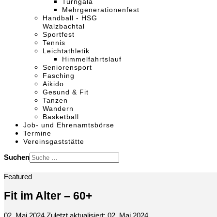
Turngala
Mehrgenerationenfest
Handball - HSG
Walzbachtal
Sportfest
Tennis
Leichtathletik
Himmelfahrtslauf
Seniorensport
Fasching
Aikido
Gesund & Fit
Tanzen
Wandern
Basketball
Job- und Ehrenamtsbörse
Termine
Vereinsgaststätte
Suchen
Featured
Fit im Alter – 60+
02. Mai 2024
Zuletzt aktualisiert: 02. Mai 2024