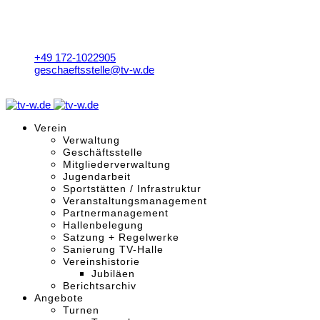
+49 172-1022905
geschaeftsstelle@tv-w.de
Mo. - Fr. 9:00 - 18:00 Uhr
Verein
Verwaltung
Geschäftsstelle
Mitgliederverwaltung
Jugendarbeit
Sportstätten / Infrastruktur
Veranstaltungsmanagement
Partnermanagement
Hallenbelegung
Satzung + Regelwerke
Sanierung TV-Halle
Vereinshistorie
Jubiläen
Berichtsarchiv
Angebote
Turnen